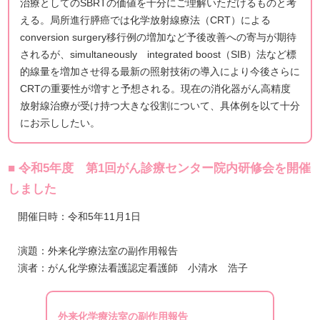
治療としてのSBRTの価値を十分にご理解いただけるものと考
える。局所進行膵癌では化学放射線療法（CRT）による
conversion surgery移行例の増加など予後改善への寄与が期待
されるが、simultaneously integrated boost（SIB）法など標
的線量を増加させ得る最新の照射技術の導入により今後さらに
CRTの重要性が増すと予想される。現在の消化器がん高精度
放射線治療が受け持つ大きな役割について、具体例を以て十分
にお示ししたい。
■ 令和5年度 第1回がん診療センター院内研修会を開催
しました
開催日時：令和5年11月1日
演題：外来化学療法室の副作用報告
演者：がん化学療法看護認定看護師 小清水 浩子
外来化学療法室の副作用報告