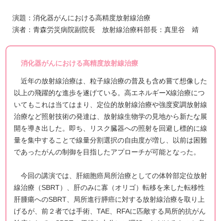
演題：消化器がんにおける高精度放射線治療
演者：青森労災病院副院長 放射線治療科部長：真里谷 靖
消化器がんにおける高精度放射線治療
近年の放射線治療は、粒子線治療の普及も含め嘗て想像した
以上の飛躍的な進歩を遂げている。高エネルギーX線治療につ
いてもこれは当てはまり、定位的放射線治療や強度変調放射線
治療など照射技術の発達は、放射線生物学の見地から新たな展
開を導き出した。即ち、リスク臓器への照射を回避し標的に線
量を集中することで線量分割選択の自由度が増し、以前は困難
であったがんの制御を目指したアプローチが可能となった。
今回の講演では、肝細胞癌局所治療としての体幹部定位放射
線治療（SBRT）、肝のみに寡（オリゴ）転移を来した転移性
肝腫瘍へのSBRT、局所進行膵癌に対する放射線治療を取り上
げるが、前２者では手術、TAE、RFAに匹敵する局所的抗がん