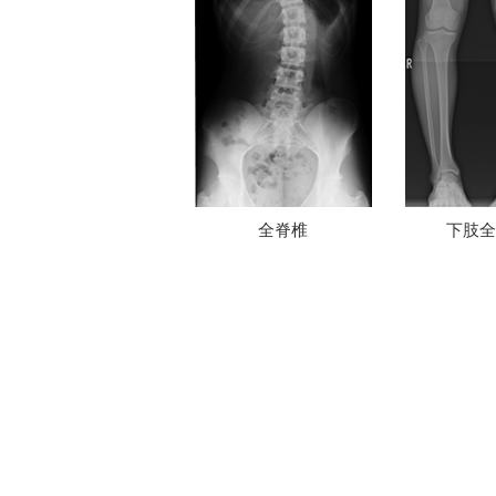
全脊椎
下肢全