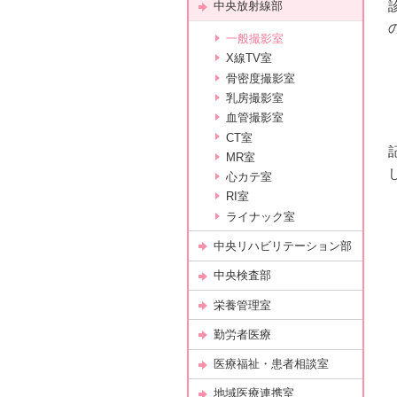
中央放射線部
一般撮影室
X線TV室
骨密度撮影室
乳房撮影室
血管撮影室
CT室
MR室
心カテ室
RI室
ライナック室
中央リハビリテーション部
中央検査部
栄養管理室
勤労者医療
医療福祉・患者相談室
地域医療連携室