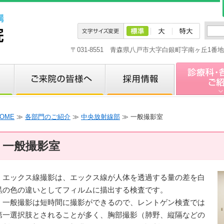
〒031-8551 青森県八戸市大字白銀町字南ヶ丘1
OME
≫
各部門のご紹介
≫
中央放射線部
≫ 一般撮影室
一般撮影室
エックス線撮影は、エックス線が人体を透過する量の差を白
黒の色の違いとしてフィルムに描出する検査です。
一般撮影は短時間に撮影ができるので、レントゲン検査では
第一選択肢とされることが多く、胸部撮影（肺野、縦隔などの