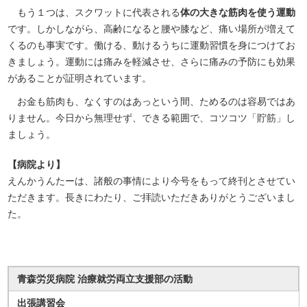
もう１つは、スクワットに代表される
体の大きな筋肉を使う運動
です。しかしながら、高齢になると腰や膝など、痛い場所が増えて
くるのも事実です。働ける、動けるうちに運動習慣を身につけてお
きましょう。運動には痛みを軽減させ、さらに痛みの予防にも効果
があることが証明されています。
お金も筋肉も、なくすのはあっという間、ためるのは容易ではあ
りません。今日から無理せず、できる範囲で、コツコツ「貯筋」し
ましょう。
【病院より】
えんかうんたーは、諸般の事情により今号をもって終刊とさせてい
ただきます。長きにわたり、ご拝読いただきありがとうございまし
た。
青森労災病院 治療就労両立支援部の活動
出張講習会