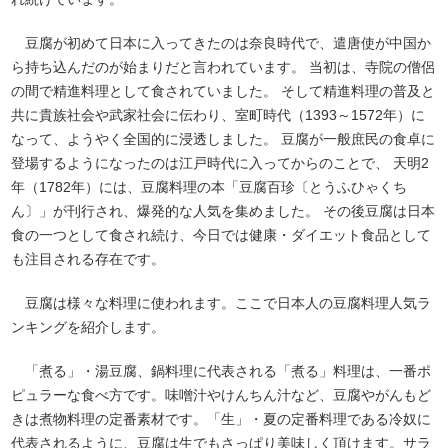
豆腐が初めて日本に入ってきたのは奈良時代で、遣唐使が中国か
ら持ち込んだのが始まりだと言われています。 当初は、寺院の僧侶
の間で精進料理として食されていました。 そして精進料理の普及と
共に貴族社会や武家社会に伝わり、室町時代（1393～1572年）に
なって、ようやく全国的に浸透しました。 豆腐が一般庶民の食卓に
登場するようになったのは江戸時代に入ってからのことで、 天明2
年（1782年）には、豆腐料理の本「豆腐百珍〔とうふひゃくち
ん〕」が刊行され、爆発的な人気を集めました。 その後豆腐は日本
食の一つとして食され続け、今日では健康・ダイエット食品として
も注目される存在です。
豆腐は様々な料理に使われます。ここで日本人の豆腐料理人気ラ
ンキングを紹介します。
「煮る」・湯豆腐、鍋料理に代表される「煮る」料理は、一番ポ
ピュラーな食べ方です。味噌汁やけんちん汁など、豆腐やがんもど
きは煮物料理の定番素材です。「生」・夏の定番料理である冷奴に
代表されるように、豆腐は生でもさっぱり美味しく頂けます。サラ