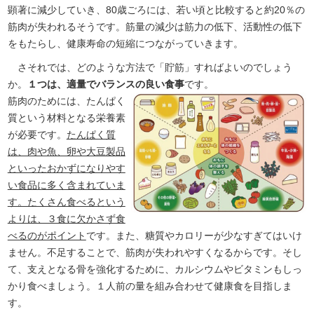
顕著に減少していき、80歳ごろには、若い頃と比較すると約20％の
筋肉が失われるそうです。筋量の減少は筋力の低下、活動性の低下
をもたらし、健康寿命の短縮につながっていきます。
さそれでは、どのような方法で「貯筋」すればよいのでしょう
か。
１つは、適量でバランスの良い食事
です。
筋肉のためには、たんぱく
質という材料となる栄養素
が必要です。
たんぱく質
は、肉や魚、卵や大豆製品
といったおかずになりやす
い食品に多く含まれていま
す。たくさん食べるという
よりは、３食に欠かさず食
べるのがポイント
です。また、糖質やカロリーが少なすぎてはいけ
ません。不足することで、筋肉が失われやすくなるからです。そし
て、支えとなる骨を強化するために、カルシウムやビタミンもしっ
かり食べましょう。１人前の量を組み合わせて健康食を目指しま
す。