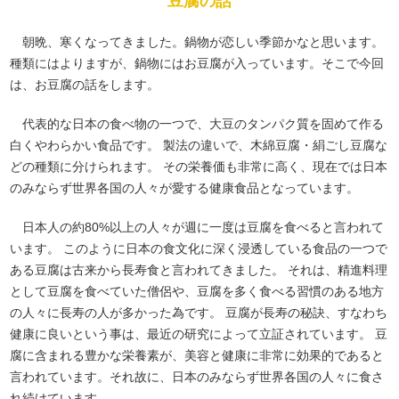
豆腐の話
朝晩、寒くなってきました。鍋物が恋しい季節かなと思います。
種類にはよりますが、鍋物にはお豆腐が入っています。そこで今回
は、お豆腐の話をします。
代表的な日本の食べ物の一つで、大豆のタンパク質を固めて作る
白くやわらかい食品です。 製法の違いで、木綿豆腐・絹ごし豆腐な
どの種類に分けられます。 その栄養価も非常に高く、現在では日本
のみならず世界各国の人々が愛する健康食品となっています。
日本人の約80%以上の人々が週に一度は豆腐を食べると言われて
います。 このように日本の食文化に深く浸透している食品の一つで
ある豆腐は古来から長寿食と言われてきました。 それは、精進料理
として豆腐を食べていた僧侶や、豆腐を多く食べる習慣のある地方
の人々に長寿の人が多かった為です。 豆腐が長寿の秘訣、すなわち
健康に良いという事は、最近の研究によって立証されています。 豆
腐に含まれる豊かな栄養素が、美容と健康に非常に効果的であると
言われています。それ故に、日本のみならず世界各国の人々に食さ
れ続けています。