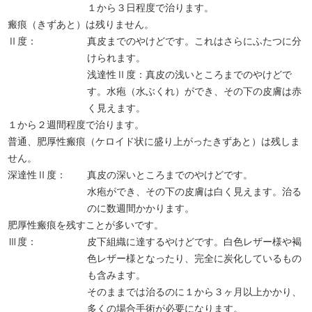
１から３日程度で治ります。
瘢痕（きずあと）は残りません。
Ⅱ度：
真皮までのやけどです。これはさらにふたつに分
けられます。
浅達性Ⅱ度：真皮の浅いところまでのやけどで
す。水疱（水ぶくれ）ができ、その下の皮膚は赤
く見えます。
１から２週間程度で治ります。
普通、肥厚性瘢痕（ケロイド状に盛り上がったきずあと）は残しま
せん。
深達性Ⅱ度：
真皮の深いところまでのやけどです。
水疱ができ、その下の皮膚は白く見えます。治る
のに数週間かかります。
肥厚性瘢痕を残すことが多いです。
Ⅲ度：
皮下組織に達するやけどです。白色レザー様や褐
色レザー様となったり、完全に炭化しているもの
も含みます。
そのままでは治るのに１から３ヶ月以上かかり、
多くの場合手術が必要になります。