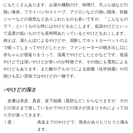
にもたくさんあります。お湯や麺類の汁、味噌汁、天ぷら油などの
熱い液体。フライパンやストーブ、アイロンなどの熱い固体。炊飯
ジャーなどの蒸気などありふれたものも多いですが、「こんなもの
で？」というものも時にはやけどをおこします。低温やけどといっ
て温度の低いものでも長時間あたっているとやけどをおこします。
例えば、湯たんぽによるやけどや、泥酔してホットカーペットの上
で眠ってしまってやけどしたとか、ファンヒーターの噴き出し口に
赤ちゃんが寝返りをうって、温風でやけどしたとかなどです。低温
やけどでは深いやけどが多いのが特徴です。その他にも電気による
やけどもあります。また酸やアルカリによる損傷（化学損傷）や日
焼けも広い意味ではやけどの一種です。
○やけどの深さ
皮膚は表皮、真皮、皮下組織（脂肪など）からなりますが、その
どの深さまで達しているかでやけどの深さが決まりそれによって治
り方が違ってきます。
Ⅰ度：
表皮までのやけどで、発赤がありヒリヒリと痛み
ます。