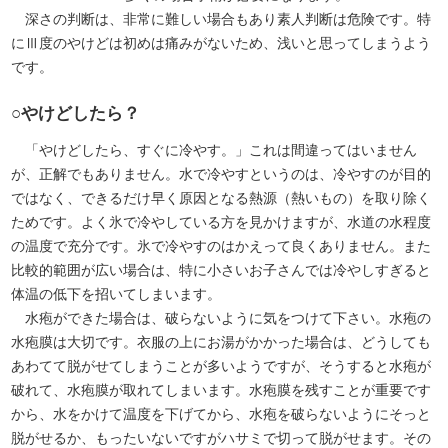
深さの判断は、非常に難しい場合もあり素人判断は危険です。特
にⅢ度のやけどは初めは痛みがないため、浅いと思ってしまうよう
です。
○やけどしたら？
「やけどしたら、すぐに冷やす。」これは間違ってはいません
が、正解でもありません。水で冷やすというのは、冷やすのが目的
ではなく、できるだけ早く原因となる熱源（熱いもの）を取り除く
ためです。よく氷で冷やしている方を見かけますが、水道の水程度
の温度で充分です。氷で冷やすのはかえって良くありません。また
比較的範囲が広い場合は、特に小さいお子さんでは冷やしすぎると
体温の低下を招いてしまいます。
水疱ができた場合は、破らないように気をつけて下さい。水疱の
水疱膜は大切です。衣服の上にお湯がかかった場合は、どうしても
あわてて脱がせてしまうことが多いようですが、そうすると水疱が
破れて、水疱膜が取れてしまいます。水疱膜を残すことが重要です
から、水をかけて温度を下げてから、水疱を破らないようにそっと
脱がせるか、もったいないですがハサミで切って脱がせます。その